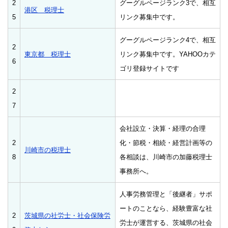
2
グーグルページランク3で、相互
港区 税理士
5
リンク募集中です。
グーグルページランク4で、相互
2
東京都 税理士
リンク募集中です。YAHOOカテ
6
ゴリ登録サイトです
2
7
会社設立・決算・経理の合理
2
化・節税・相続・経営計画等の
川崎市の税理士
8
各相談は、川崎市の加藤税理士
事務所へ。
人事労務管理と「後継者」サポ
ートのことなら、経験豊富な社
2
茨城県の社労士・社会保険労
労士が運営する、茨城県の社会