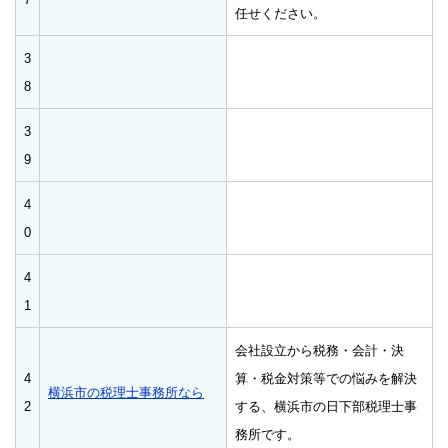
任せください。
3
8
3
9
4
0
4
1
会社設立から税務・会計・決
4
算・税金対策等での悩みを解決
横浜市の税理士事務所なら
2
する、横浜市の日下部税理士事
務所です。