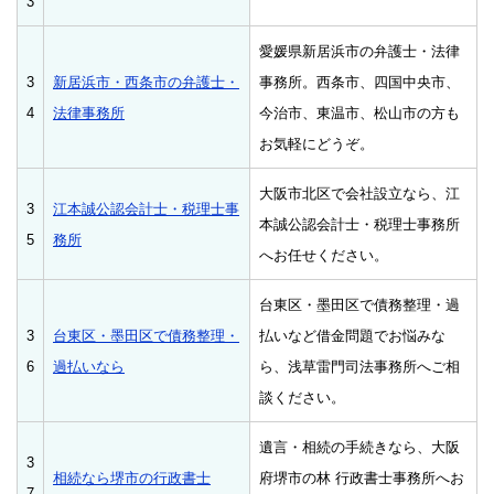
3
愛媛県新居浜市の弁護士・法律
3
新居浜市・西条市の弁護士・
事務所。西条市、四国中央市、
4
法律事務所
今治市、東温市、松山市の方も
お気軽にどうぞ。
大阪市北区で会社設立なら、江
3
江本誠公認会計士・税理士事
本誠公認会計士・税理士事務所
5
務所
へお任せください。
台東区・墨田区で債務整理・過
3
台東区・墨田区で債務整理・
払いなど借金問題でお悩みな
6
過払いなら
ら、浅草雷門司法事務所へご相
談ください。
遺言・相続の手続きなら、大阪
3
相続なら堺市の行政書士
府堺市の林 行政書士事務所へお
7