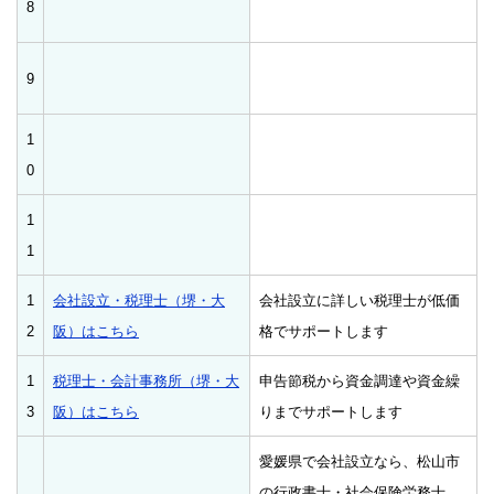
8
9
1
0
1
1
1
会社設立・税理士（堺・大
会社設立に詳しい税理士が低価
2
阪）はこちら
格でサポートします
1
税理士・会計事務所（堺・大
申告節税から資金調達や資金繰
3
阪）はこちら
りまでサポートします
愛媛県で会社設立なら、松山市
の行政書士・社会保険労務士