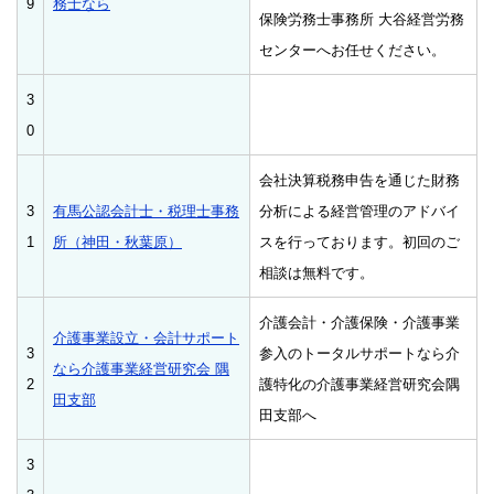
9
務士なら
保険労務士事務所 大谷経営労務
センターへお任せください。
3
0
会社決算税務申告を通じた財務
3
有馬公認会計士・税理士事務
分析による経営管理のアドバイ
1
所（神田・秋葉原）
スを行っております。初回のご
相談は無料です。
介護会計・介護保険・介護事業
介護事業設立・会計サポート
3
参入のトータルサポートなら介
なら介護事業経営研究会 隅
2
護特化の介護事業経営研究会隅
田支部
田支部へ
3